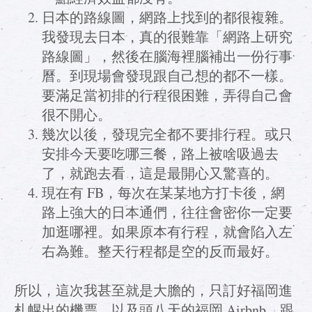
日本的路線圖，網路上找到的都很複雜。
我發現去日本，真的很難靠「網路上研究
路線圖」，然後在腦海裡腦補出一份行事
曆。到現場會發現跟自己想的都不一樣。
要滿足當初排的行程很困難，弄得自己會
很不開心。
幾次以後，發現完全都不要排行程。或只
安排今天要吃哪三餐，路上被啥吸過去
了，就跑去看，這是最開心又驚喜的。
現在有 FB，每次在某某地方打卡後，網
路上強大的日本通們，往往會密你一定要
加逛哪裡。如果原本有行程，就會陷入左
右為難。整天行程都是空的反而最好。
所以，這次我甚至就是大膽的，只訂好福岡進
札幌出的機票，以及頭八天的福岡 Airbnb，跟